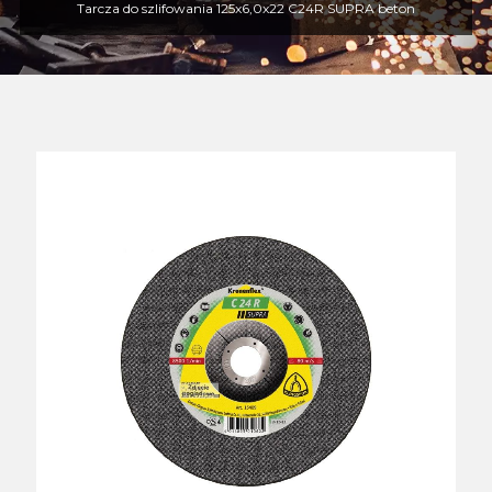
Tarcza do szlifowania 125x6,0x22 C24R SUPRA beton