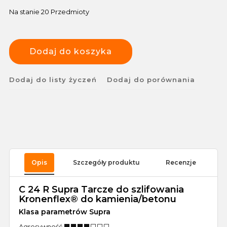
Na stanie
20 Przedmioty
Dodaj do koszyka
Dodaj do listy życzeń
Dodaj do porównania
Opis
Szczegóły produktu
Recenzje
C 24 R Supra Tarcze do szlifowania
Kronenflex® do kamienia/betonu
Klasa parametrów Supra
Agresywność ⬛️⬛️⬛️⬛️⬜️⬜️⬜️