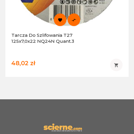


Tarcza Do Szlifowania T27
125x7,0x22 NQ24N Quant.3
48,02 zł
