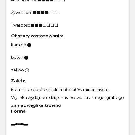
Żywotność ⬛️⬛️⬛️⬛️⬜️⬜️⬜️
Twardość ⬛️⬛️⬛️⬜️⬜️⬜️⬜️
Obszary zastosowania:
kamień ⬤
beton ⬤
żeliwo ◯
Zalety:
Idealna do obróbki stali i materiałów mineralnych -
Wysoka wydajność dzięki zastosowaniu ostrego, grubego
ziarna z
węglika krzemu
Forma