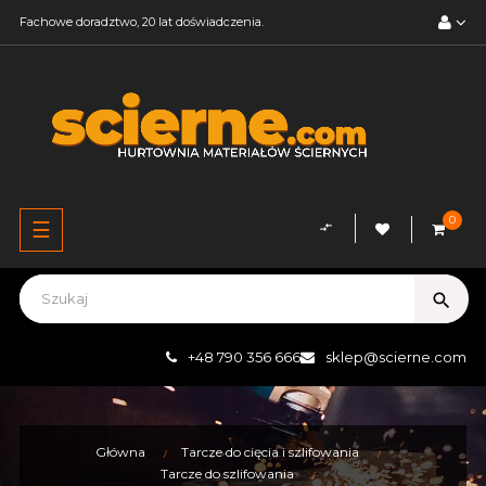
Fachowe doradztwo, 20 lat doświadczenia.
0
Przełącz
☰
compare_arrows
nawigację
search
+48 790 356 666
sklep@scierne.com
Główna
Tarcze do cięcia i szlifowania
Tarcze do szlifowania