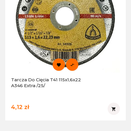


Tarcza Do Cięcia T41 115x1,6x22
A346 Extra /25/
4,12 zł
