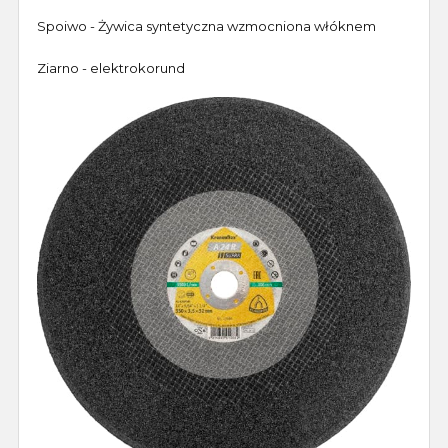
Spoiwo - Żywica syntetyczna wzmocniona włóknem
Ziarno - elektrokorund