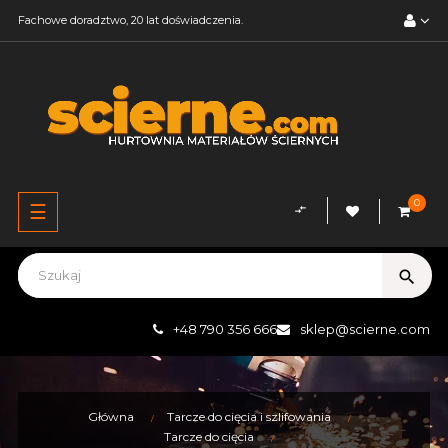
Fachowe doradztwo, 20 lat doświadczenia.
0
Przełącz
☰
compare_arrows
nawigację
search
+48 790 356 666
sklep@scierne.com
Główna
Tarcze do cięcia i szlifowania
Tarcze do cięcia