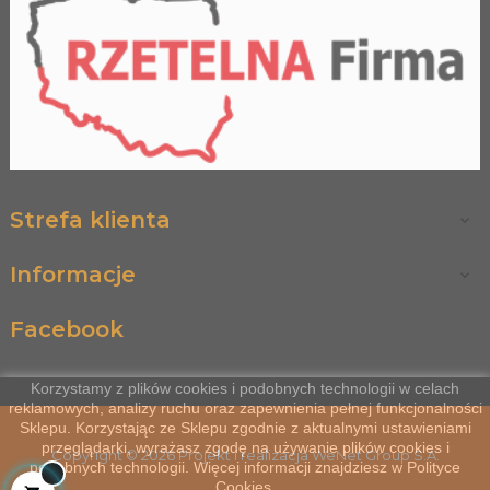
Strefa klienta

Informacje

Facebook
Korzystamy z plików cookies i podobnych technologii w celach
reklamowych, analizy ruchu oraz zapewnienia pełnej funkcjonalności
Sklepu. Korzystając ze Sklepu zgodnie z aktualnymi ustawieniami
przeglądarki, wyrażasz zgodę na używanie plików cookies i
Copyright © 2026 Projekt i realizacja
WeNet Group S.A.
podobnych technologii. Więcej informacji znajdziesz w
Polityce
Cookies
.