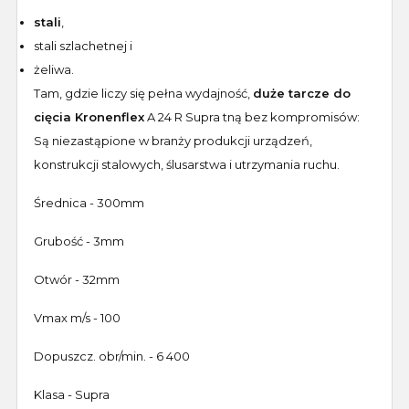
stali
,
stali szlachetnej i
żeliwa.
Tam, gdzie liczy się pełna wydajność,
duże tarcze do
cięcia Kronenflex
A 24 R Supra tną bez kompromisów:
Są niezastąpione w branży produkcji urządzeń,
konstrukcji stalowych, ślusarstwa i utrzymania ruchu.
Średnica - 300mm
Grubość - 3mm
Otwór - 32mm
Vmax m/s - 100
Dopuszcz. obr/min. - 6 400
Klasa - Supra