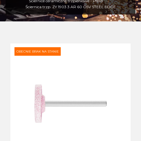
Ściernice ceramiczne trzpieniowe - Pferd
Ściernica trzp. ZY 1903 3 AR 60 O5V STEEL EDGE
OBECNIE BRAK NA STANIE