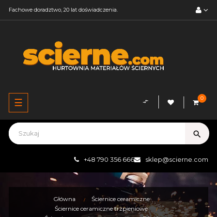
Fachowe doradztwo, 20 lat doświadczenia.
0
Przełącz
☰
compare_arrows
nawigację
search
+48 790 356 666
sklep@scierne.com
Główna
Ściernice ceramiczne
Ściernice ceramiczne trzpieniowe