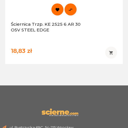


Ściernica Trzp. KE 2525 6 AR 30
O5V STEEL EDGE
18,83 zł

ul. Bystrzycka 69C, 54-215 Wrocław