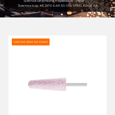
Ściernice ceramiczne trzpieniowe - Pferd
Ściernica trzp. KE 2570 6 AR 30 O5V STEEL EDGE A3
OBECNIE BRAK NA STANIE