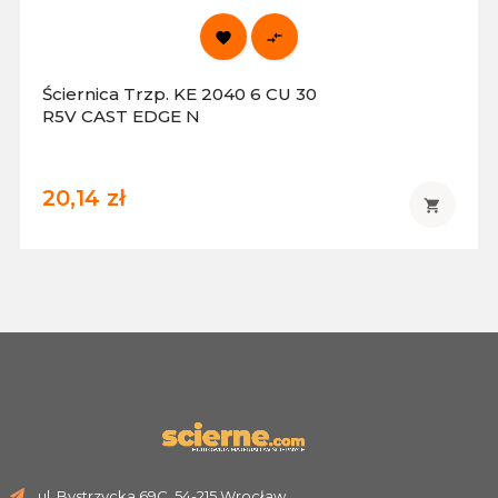


Ściernica Trzp. KE 2040 6 CU 30
R5V CAST EDGE N
20,14 zł

ul. Bystrzycka 69C, 54-215 Wrocław