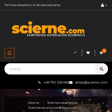
Fachowe doradztwo, 20 lat doświadczenia.
0
Przełącz
☰
compare_arrows
nawigację
search
+48 790 356 666
sklep@scierne.com
Główna
Ściernice ceramiczne
Ściernice ceramiczne trzpieniowe