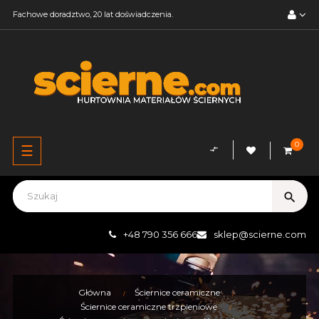
Fachowe doradztwo, 20 lat doświadczenia.
0
Przełącz
☰
compare_arrows
nawigację
search
+48 790 356 666
sklep@scierne.com
Główna
Ściernice ceramiczne
Ściernice ceramiczne trzpieniowe