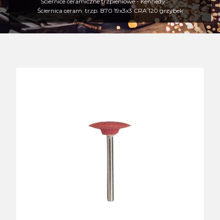
Ściernice ceramiczne trzpieniowe - Kennedy
Ściernica ceram. trzp. B70 19x3x3 CRA 120 grzybek